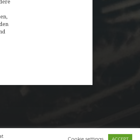
ndere
en,
rden
end
at
Cookie settings
ACCEPT