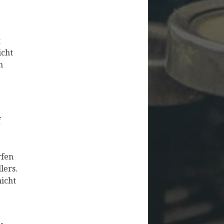
t
icht
n
f
rfen
lers.
nicht