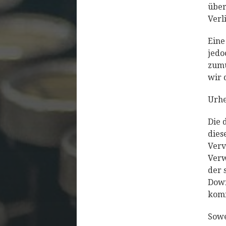
über
Verl
Eine
jedo
zumu
wir 
Urhe
Die 
dies
Verv
Verw
der 
Down
komm
Sowe