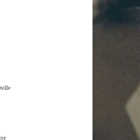
telle
ter