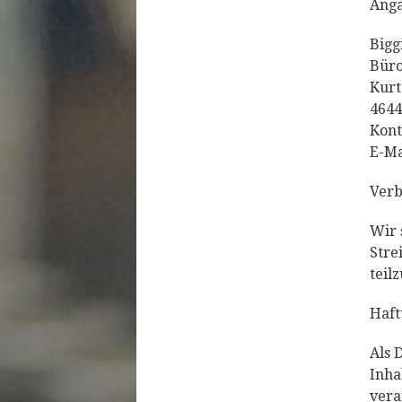
Ang
Bigg
Büro
Kurt
4644
Kont
E-Ma
Verb
Wir 
Stre
teil
Haft
Als 
Inha
vera