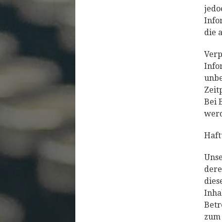
jedo
Info
die 
Verp
Info
unbe
Zeit
Bei 
werd
Haft
Unse
dere
dies
Inha
Betr
zum 