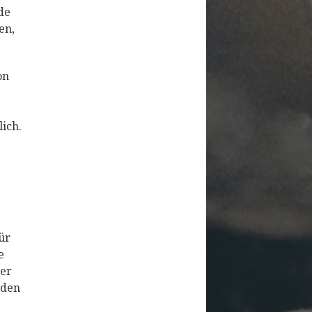
de
en,
on
ich.
ür
e
der
rden