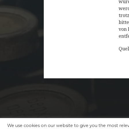
wurd
werd
trot
bitt
von 
entf
Quel
We use cookies on our website to give you the most rel